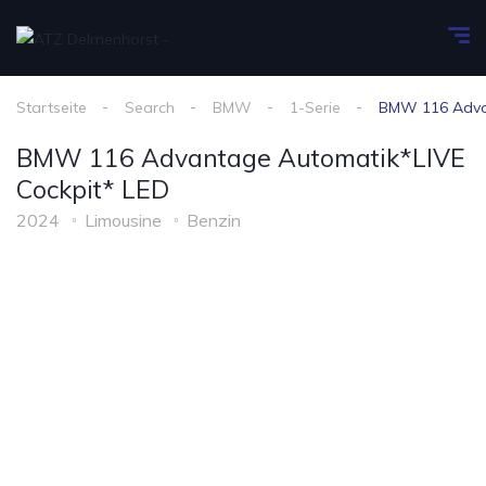
Startseite
Search
BMW
1-Serie
BMW 116 Advan
BMW 116 Advantage Automatik*LIVE
Cockpit* LED
2024
Limousine
Benzin