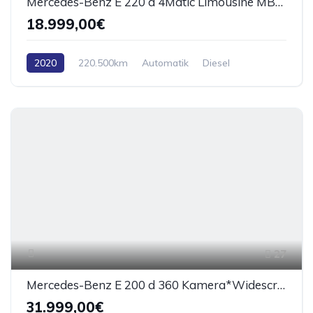
Mercedes-Benz E 220 d 4Matic Limousine MBUX*Navi*Designo
18.999,00€
2020
220.500km
Automatik
Diesel
AWD/4WD
27
Mercedes-Benz E 200 d 360 Kamera*Widescreen*wenig Km
31.999,00€