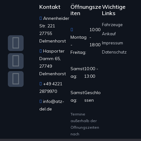
Kontakt
Öffnungsze
Wichtige
iten
Links
Annenheider
Fahrzeuge
Str. 221
10:00
27755
Ankauf
Montag
-
Delmenhorst
Impressum
-
18:00
Hasporter
Freitag:
Datenschutz
Damm 65,
27749
Samst
10:00 -
Delmenhorst
ag:
13:00
+49 4221
2879970
Samst
Geschlo
ag:
ssen
info@atz-
del.de
Termine
außerhalb der
Öffnungszeiten
nach
Vereinbarung