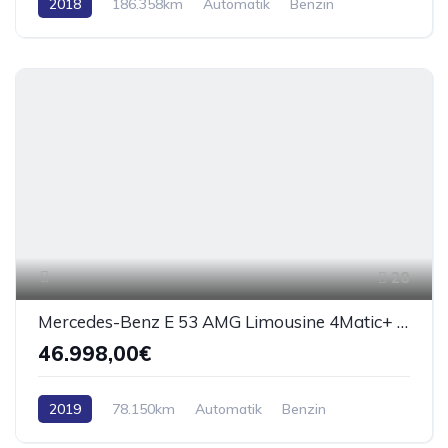
2018
186.358km
Automatik
Benzin
AWD/4WD
28
Mercedes-Benz E 53 AMG Limousine 4Matic+ BURMESTER*ACC
46.998,00€
2019
78.150km
Automatik
Benzin
AWD/4WD